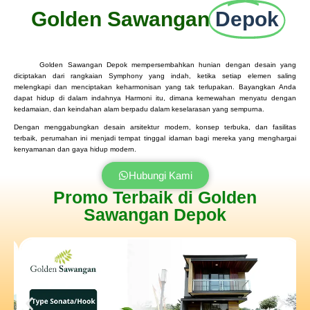
Golden Sawangan
Depok
Golden Sawangan Depok mempersembahkan hunian dengan desain yang
diciptakan dari rangkaian Symphony yang indah, ketika setiap elemen saling
melengkapi dan menciptakan keharmonisan yang tak terlupakan. Bayangkan Anda
dapat hidup di dalam indahnya Harmoni itu, dimana kemewahan menyatu dengan
kedamaian, dan keindahan alam berpadu dalam keselarasan yang sempurna.
Dengan menggabungkan desain arsitektur modern, konsep terbuka, dan fasilitas
terbaik, perumahan ini menjadi tempat tinggal idaman bagi mereka yang menghargai
kenyamanan dan gaya hidup modern.
Hubungi Kami
Promo Terbaik di Golden
Sawangan Depok