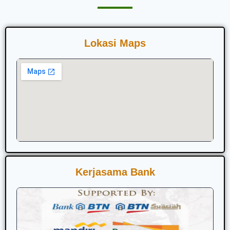
Lokasi Maps
Kerjasama Bank