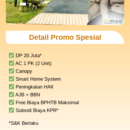
Detail Promo Spesial
DP 20 Juta*
AC 1 PK (2 Unit)
Canopy
Smart Home System
Peningkatan HAK
AJB + BBN
Free Biaya BPHTB Maksimal
Subsidi Biaya KPR*
*S&K Berlaku